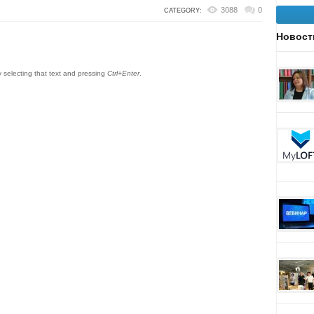
3088
0
CATEGORY:
Новост
by selecting that text and pressing
Ctrl+Enter
.