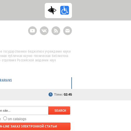
Youtube
ВКонтакте
RSS
E-
mail
подписка
е государственное бюджетное учреждение науки
енная публичная научно-техническая библиотека
 отделения Российской академии наук
BRARIANS
Time:
02:45
te
on catalogs
N-LINE ЗАКАЗ ЭЛЕКТРОННОЙ СТАТЬИ