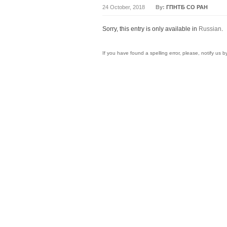
24 October, 2018
By:
ГПНТБ СО РАН
Sorry, this entry is only available in
Russian
.
If you have found a spelling error, please, notify us 