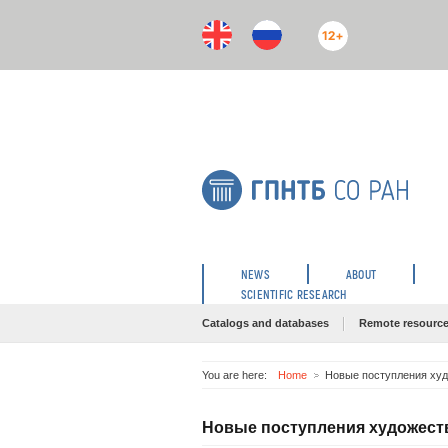
12+
NEWS
ABOUT
SCIENTIFIC RESEARCH
Catalogs and databases
Remote resourc
You are here:
Home
Новые поступления худо
Новые поступления художестве