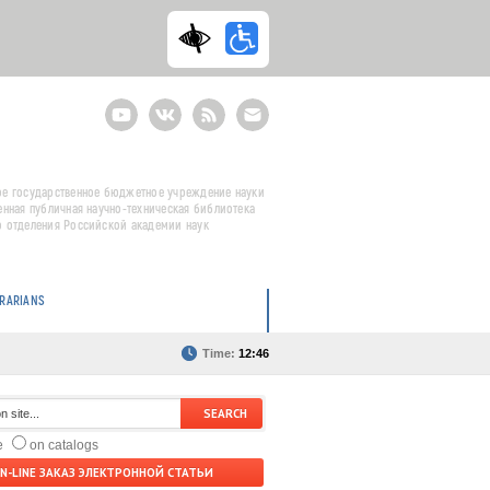
Youtube
ВКонтакте
RSS
E-
mail
подписка
е государственное бюджетное учреждение науки
енная публичная научно-техническая библиотека
 отделения Российской академии наук
BRARIANS
Time:
12:46
te
on catalogs
N-LINE ЗАКАЗ ЭЛЕКТРОННОЙ СТАТЬИ