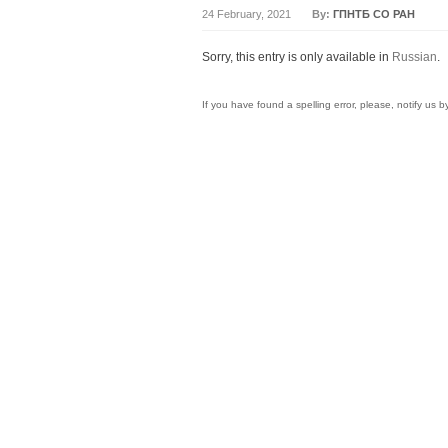
24 February, 2021
By:
ГПНТБ СО РАН
Sorry, this entry is only available in
Russian
.
If you have found a spelling error, please, notify us 