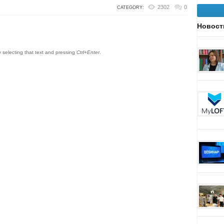
2302
0
CATEGORY:
Новост
by selecting that text and pressing
Ctrl+Enter
.