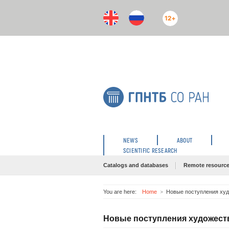
12+
NEWS
ABOUT
SCIENTIFIC RESEARCH
Catalogs and databases
Remote resourc
You are here:
Home
Новые поступления худ
Новые поступления художеств