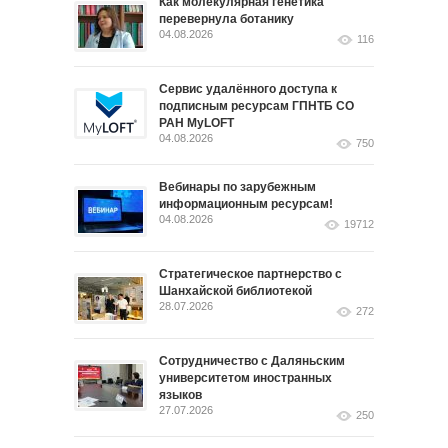
Как молекулярная генетика
перевернула ботанику
04.08.2026
116
Сервис удалённого доступа к
подписным ресурсам ГПНТБ СО
РАН MyLOFT
04.08.2026
750
Вебинары по зарубежным
информационным ресурсам!
04.08.2026
19712
Стратегическое партнерство с
Шанхайской библиотекой
28.07.2026
272
Сотрудничество с Даляньским
университетом иностранных
языков
27.07.2026
250