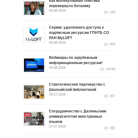
Как молекулярная генетика
перевернула ботанику
04.08.2026
169
Сервис удалённого доступа к
подписным ресурсам ГПНТБ СО
РАН MyLOFT
04.08.2026
804
Вебинары по зарубежным
информационным ресурсам!
04.08.2026
19749
Стратегическое партнерство с
Шанхайской библиотекой
28.07.2026
307
Сотрудничество с Даляньским
университетом иностранных
языков
27.07.2026
282