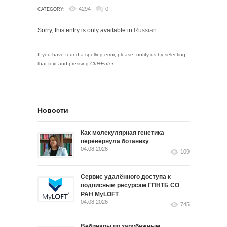
4294
0
CATEGORY:
Sorry, this entry is only available in
Russian
.
If you have found a spelling error, please, notify us by selecting
that text and pressing
Ctrl+Enter
.
Новости
Как молекулярная генетика
перевернула ботанику
04.08.2026
109
Сервис удалённого доступа к
подписным ресурсам ГПНТБ СО
РАН MyLOFT
04.08.2026
745
Вебинары по зарубежным