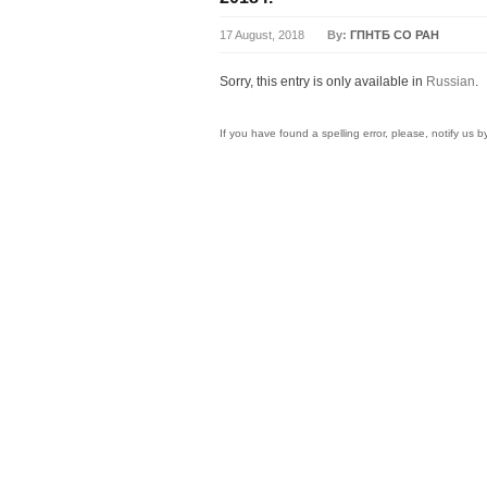
17 August, 2018
By:
ГПНТБ СО РАН
Sorry, this entry is only available in
Russian
.
If you have found a spelling error, please, notify us 