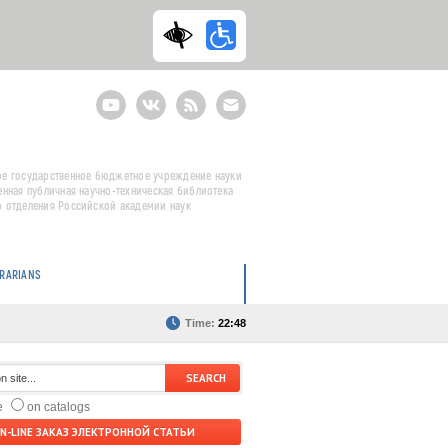
Youtube
ВКонтакте
RSS
E-
mail
подписка
е государственное бюджетное учреждение науки
енная публичная научно-техническая библиотека
 отделения Российской академии наук
BRARIANS
Time:
22:48
te
on catalogs
N-LINE ЗАКАЗ ЭЛЕКТРОННОЙ СТАТЬИ