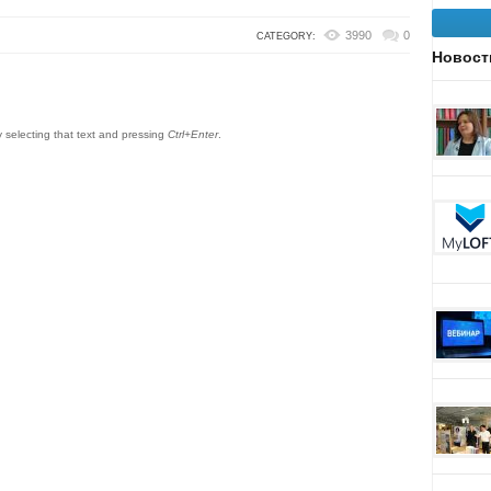
3990
0
CATEGORY:
Новост
by selecting that text and pressing
Ctrl+Enter
.