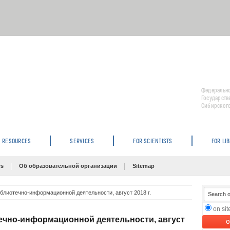
Федерально
Государств
Сибирского
RESOURCES
SERVICES
FOR SCIENTISTS
FOR LI
es
Об образовательной организации
Sitemap
блиотечно-информационной деятельности, август 2018 г.
on si
ечно-информационной деятельности, август
O