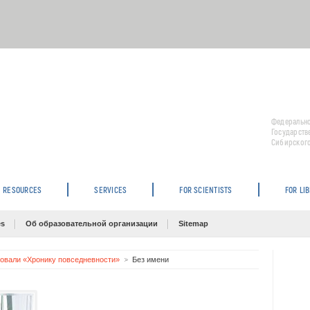
Федерально
Государств
Сибирского
RESOURCES
SERVICES
FOR SCIENTISTS
FOR LI
es
Об образовательной организации
Sitemap
овали «Хронику повседневности»
Без имени