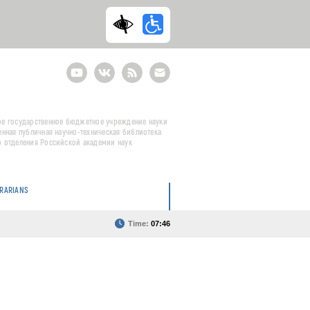
Youtube
ВКонтакте
RSS
E-
mail
подписка
е государственное бюджетное учреждение науки
енная публичная научно-техническая библиотека
 отделения Российской академии наук
BRARIANS
Time:
07:46