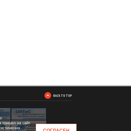
BACK TO TOP
о
а пришел на сайт
тистических
СОГЛАСЕН