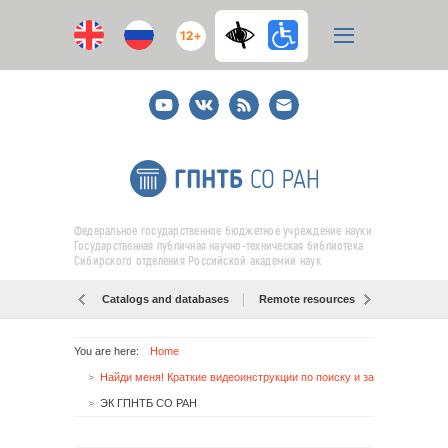
12+
Youtube
ВКонтакте
RSS
E-
mail
подписка
Федеральное государственное бюджетное учреждение науки
Государственная публичная научно-техническая библиотека
Сибирского отделения Российской академии наук
Catalogs and databases
Remote resources
Об образо
You are here:
Home
Найди меня! Краткие видеоинструкции по поиску и заказу журналов и книг в электронных каталогах ГПНТБ СО РАН
ЭК ГПНТБ СО РАН