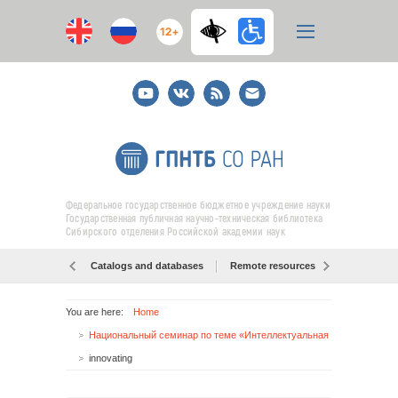
12+
Youtube
ВКонтакте
RSS
E-
mail
подписка
Федеральное государственное бюджетное учреждение науки
Государственная публичная научно-техническая библиотека
Сибирского отделения Российской академии наук
Catalogs and databases
Remote resources
Об образо
You are here:
Home
Национальный семинар по теме «Интеллектуальная собственность для малых и средних предприятий»
innovating