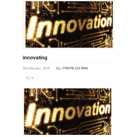
innovating
26 February, 2016
By:
ГПНТБ СО РАН
0