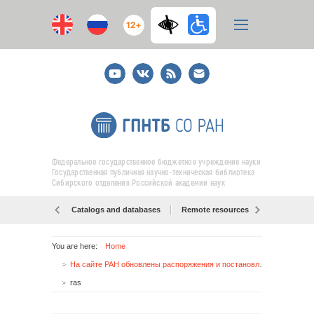
12+
Youtube
ВКонтакте
RSS
E-
mail
подписка
Федеральное государственное бюджетное учреждение науки
Государственная публичная научно-техническая библиотека
Сибирского отделения Российской академии наук
Catalogs and databases
Remote resources
Об образо
You are here:
Home
На сайте РАН обновлены распоряжения и постановления Президиума РАН
ras