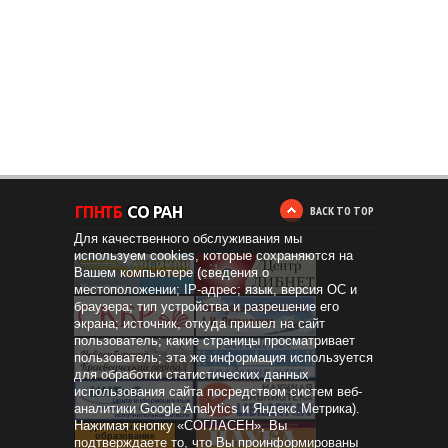
BACK TO TOP
Для качественного обслуживания мы
используем cookies, которые сохраняются на
Вашем компьютере (сведения о
местоположении; IP-адрес; язык, версия ОС и
браузера; тип устройства и разрешение его
экрана; источник, откуда пришел на сайт
пользователь; какие страницы просматривает
пользователь; эта же информация используется
для обработки статистических данных
использования сайта посредством систем веб-
аналитики Google Analytics и Яндекс.Метрика).
Нажимая кнопку «СОГЛАСЕН», Вы
Дистанционное
образование
подтверждаете то, что Вы проинформированы