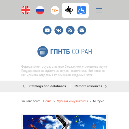
12+
Youtube
ВКонтакте
RSS
E-
mail
подписка
Федеральное государственное бюджетное учреждение науки
Государственная публичная научно-техническая библиотека
Сибирского отделения Российской академии наук
Catalogs and databases
Remote resources
Об образо
You are here:
Home
Музыка и музыканты
Muzyka