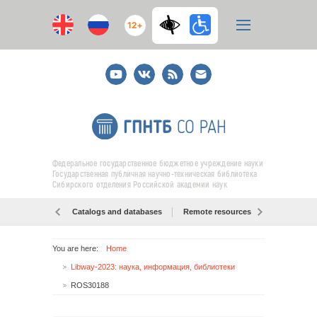
12+
Youtube
ВКонтакте
RSS
E-
mail
подписка
Федеральное государственное бюджетное учреждение науки
Государственная публичная научно-техническая библиотека
Сибирского отделения Российской академии наук
Catalogs and databases
Remote resources
Об образо
You are here:
Home
Libway-2023: наука, информация, библиотеки
ROS30188