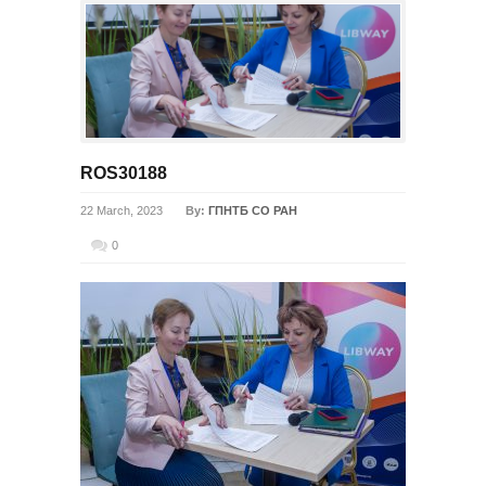
ROS30188
22 March, 2023
By:
ГПНТБ СО РАН
0