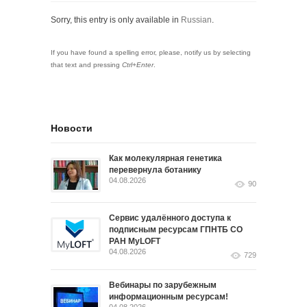
Sorry, this entry is only available in
Russian
.
If you have found a spelling error, please, notify us by selecting
that text and pressing
Ctrl+Enter
.
Новости
Как молекулярная генетика
перевернула ботанику
04.08.2026
90
Сервис удалённого доступа к
подписным ресурсам ГПНТБ СО
РАН MyLOFT
04.08.2026
729
Вебинары по зарубежным
информационным ресурсам!