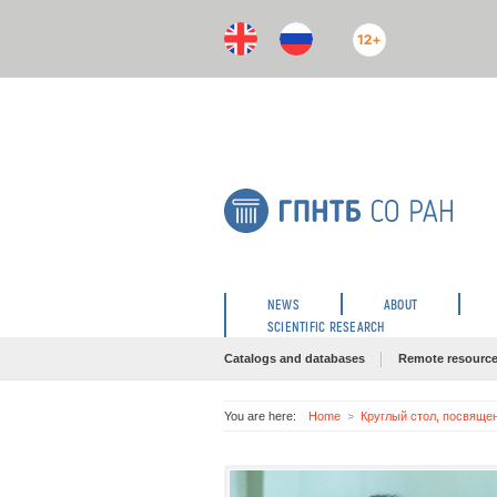
12+
NEWS
ABOUT
SCIENTIFIC RESEARCH
Catalogs and databases
Remote resourc
You are here:
Home
Круглый стол, посвяще