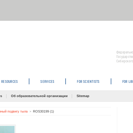
Федерально
Государств
Сибирского
RESOURCES
SERVICES
FOR SCIENTISTS
FOR LI
es
Об образовательной организации
Sitemap
нный подвигу тыла
ROS30199 (1)