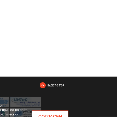
BACK TO TOP
о
а пришел на сайт
тистических
СОГЛАСЕН