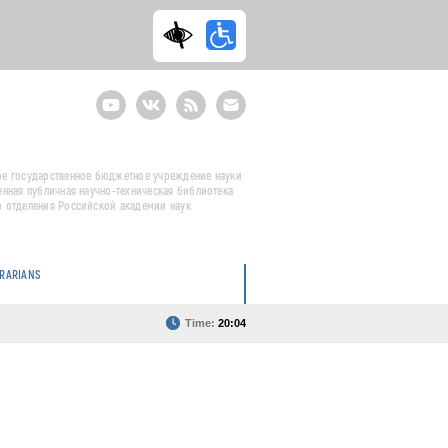
Youtube
ВКонтакте
RSS
E-
mail
подписка
е государственное бюджетное учреждение науки
енная публичная научно-техническая библиотека
 отделения Российской академии наук
BRARIANS
Time:
20:04