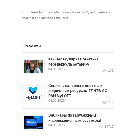
If you have found a spelling error, please, notify us by selecting
that text and pressing
Ctrl+Enter
.
Новости
Как молекулярная генетика
перевернула ботанику
04.08.2026
131
Сервис удалённого доступа к
подписным ресурсам ГПНТБ СО
РАН MyLOFT
04.08.2026
771
Вебинары по зарубежным
информационным ресурсам!
04.08.2026
19717