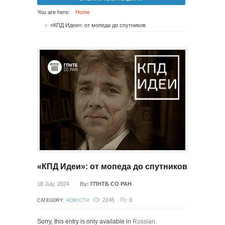
You are here:
Home
«КПД Идеи»: от мопеда до спутников
«КПД Идеи»: от мопеда до спутников
18 July, 2024
By:
ГПНТБ СО РАН
2245
0
CATEGORY:
НОВОСТИ
Sorry, this entry is only available in
Russian
.