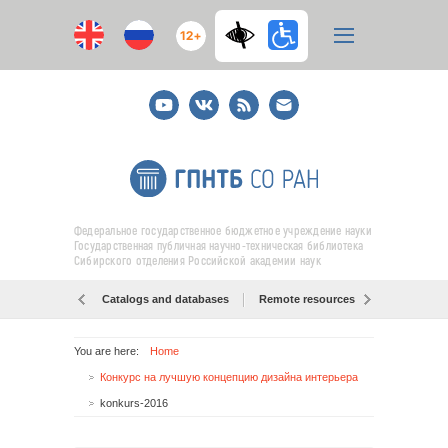
12+
Youtube
ВКонтакте
RSS
E-
mail
подписка
Федеральное государственное бюджетное учреждение науки
Государственная публичная научно-техническая библиотека
Сибирского отделения Российской академии наук
Catalogs and databases
Remote resources
Об образо
You are here:
Home
Конкурс на лучшую концепцию дизайна интерьера
konkurs-2016