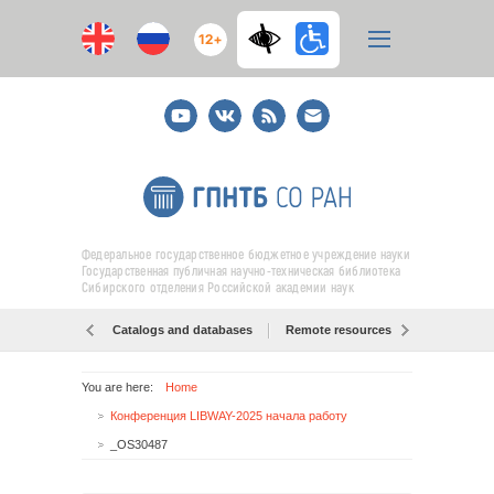
12+
Youtube
ВКонтакте
RSS
E-
mail
подписка
Федеральное государственное бюджетное учреждение науки
Государственная публичная научно-техническая библиотека
Сибирского отделения Российской академии наук
Catalogs and databases
Remote resources
Об образо
You are here:
Home
Конференция LIBWAY-2025 начала работу
_OS30487