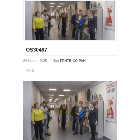
_OS30487
24 March, 2025
By:
ГПНТБ СО РАН
0