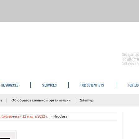
Федерально
Государств
Сибирского
RESOURCES
SERVICES
FOR SCIENTISTS
FOR LI
es
Об образовательной организации
Sitemap
 библиотеке» 12 марта 2022 г.
Neoclass