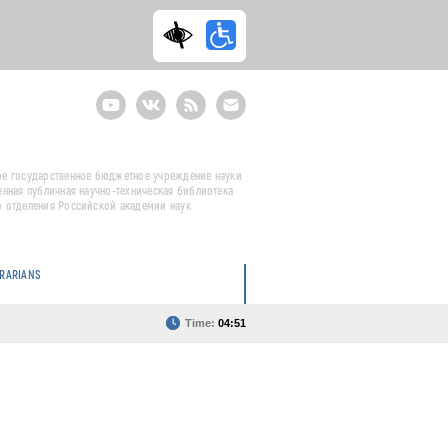
Youtube
ВКонтакте
RSS
E-
mail
подписка
е государственное бюджетное учреждение науки
енная публичная научно-техническая библиотека
 отделения Российской академии наук
BRARIANS
Time:
04:51