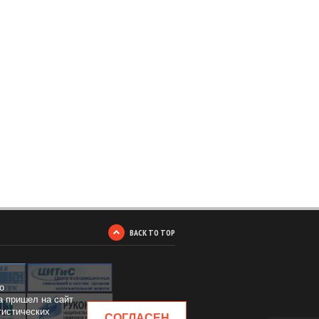
BACK TO TOP
о
а пришел на сайт
тистических
СОГЛАСЕН