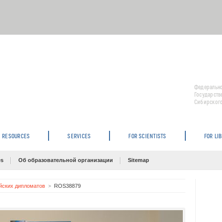
Федерально
Государств
Сибирского
RESOURCES
SERVICES
FOR SCIENTISTS
FOR LI
es
Об образовательной организации
Sitemap
йских дипломатов
ROS38879