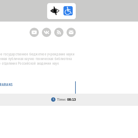
Youtube
ВКонтакте
RSS
E-
mail
подписка
е государственное бюджетное учреждение науки
енная публичная научно-техническая библиотека
 отделения Российской академии наук
BRARIANS
Time:
08:13