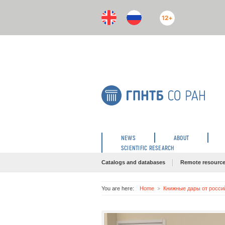
12+
NEWS
ABOUT
SCIENTIFIC RESEARCH
Catalogs and databases
Remote resourc
You are here:
Home
Книжные дары от росси