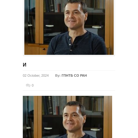
И
02 October, 2024
By:
ГПНТБ СО РАН
0