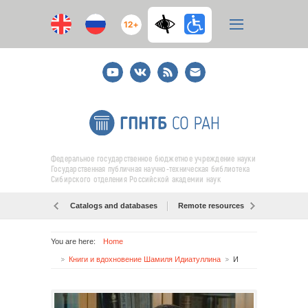
12+
Youtube
ВКонтакте
RSS
E-
mail
подписка
Федеральное государственное бюджетное учреждение науки
Государственная публичная научно-техническая библиотека
Сибирского отделения Российской академии наук
Catalogs and databases
Remote resources
Об образо
You are here:
Home
Книги и вдохновение Шамиля Идиатуллина
И