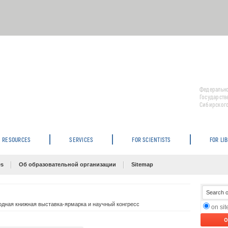
Федерально
Государств
Сибирского
RESOURCES
SERVICES
FOR SCIENTISTS
FOR LI
es
Об образовательной организации
Sitemap
ная книжная выставка-ярмарка и научный конгресс
on si
O