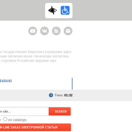
Youtube
ВКонтакте
RSS
E-
mail
подписка
е государственное бюджетное учреждение науки
енная публичная научно-техническая библиотека
 отделения Российской академии наук
BRARIANS
Time:
01:32
te
on catalogs
N-LINE ЗАКАЗ ЭЛЕКТРОННОЙ СТАТЬИ