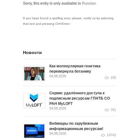
Sorry, this entry is only available in
Russian
.
If you have found a spelling error, please, notify us by selecting
that text and pressing
Ctrl+Enter
.
Новости
Как молекулярная генетика
перевернула ботанику
04.08.2026
155
Сервис удалённого доступа к
подписным ресурсам ГПНТБ СО
РАН MyLOFT
04.08.2026
791
Вебинары по зарубежным
информационным ресурсам!
04.08.2026
19742