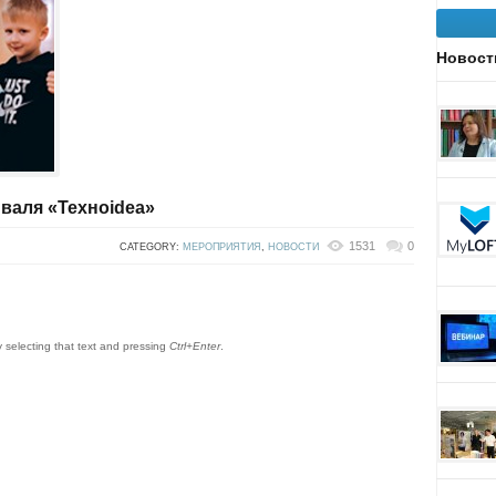
Новост
валя «Texнoidea»
1531
0
CATEGORY:
МЕРОПРИЯТИЯ
,
НОВОСТИ
by selecting that text and pressing
Ctrl+Enter
.