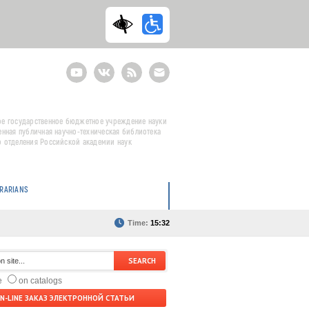
Youtube
ВКонтакте
RSS
E-
mail
подписка
е государственное бюджетное учреждение науки
енная публичная научно-техническая библиотека
 отделения Российской академии наук
BRARIANS
Time:
15:32
te
on catalogs
N-LINE ЗАКАЗ ЭЛЕКТРОННОЙ СТАТЬИ