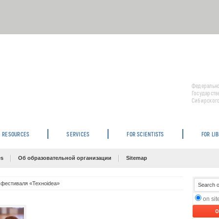
Федерально
Государств
Сибирского
RESOURCES
SERVICES
FOR SCIENTISTS
FOR LI
es
Об образовательной организации
Sitemap
 фестиваля «Texнoidea»
on si
O