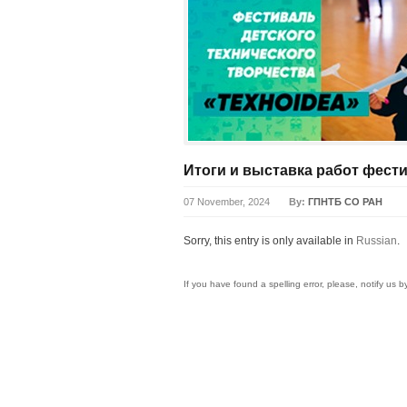
Итоги и выставка работ фести
07 November, 2024
By:
ГПНТБ СО РАН
Sorry, this entry is only available in
Russian
.
If you have found a spelling error, please, notify us 