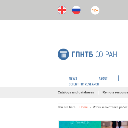
12+
NEWS
ABOUT
SCIENTIFIC RESEARCH
Catalogs and databases
Remote resourc
You are here:
Home
Итоги и выставка работ