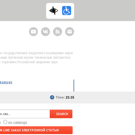
Youtube
ВКонтакте
RSS
E-
mail
подписка
е государственное бюджетное учреждение науки
енная публичная научно-техническая библиотека
 отделения Российской академии наук
BRARIANS
Time:
21:15
te
on catalogs
N-LINE ЗАКАЗ ЭЛЕКТРОННОЙ СТАТЬИ