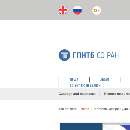
12+
NEWS
ABOUT
SCIENTIFIC RESEARCH
Catalogs and databases
Remote resourc
You are here:
Home
История Сибири и Даль