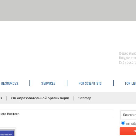
Федерально
Государств
Сибирского
RESOURCES
SERVICES
FOR SCIENTISTS
FOR LI
es
Об образовательной организации
Sitemap
него Востока
on si
O