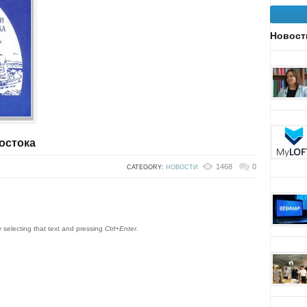
Новост
остока
1468
0
CATEGORY:
НОВОСТИ
by selecting that text and pressing
Ctrl+Enter
.