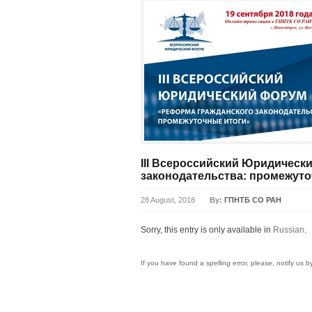
III Всероссийский Юридическ
законодательства: промежуто
28 August, 2018
By:
ГПНТБ СО РАН
Sorry, this entry is only available in
Russian
.
If you have found a spelling error, please, notify us 