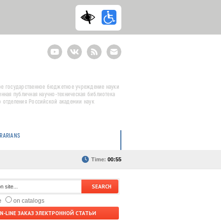
Youtube
ВКонтакте
RSS
E-
mail
подписка
е государственное бюджетное учреждение науки
енная публичная научно-техническая библиотека
 отделения Российской академии наук
BRARIANS
Time:
00:55
te
on catalogs
N-LINE ЗАКАЗ ЭЛЕКТРОННОЙ СТАТЬИ