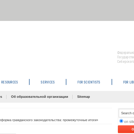
Федерально
Государств
Сибирского
RESOURCES
SERVICES
FOR SCIENTISTS
FOR LI
es
Об образовательной организации
Sitemap
еформа гражданского законодательства: промежуточные итоги»
on si
O