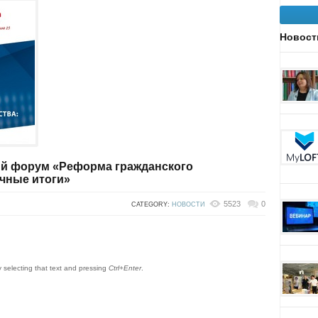
Новост
ий форум «Реформа гражданского
чные итоги»
5523
0
CATEGORY:
НОВОСТИ
by selecting that text and pressing
Ctrl+Enter
.