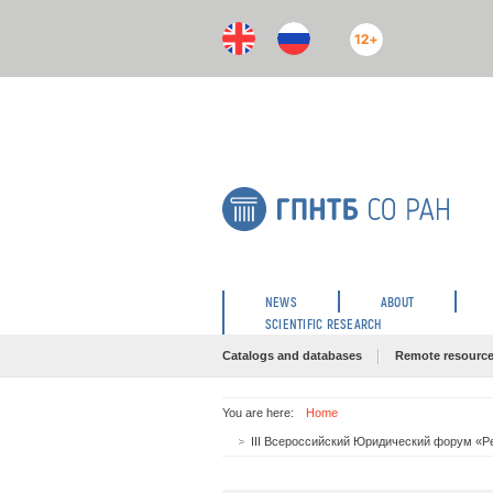
12+
NEWS
ABOUT
SCIENTIFIC RESEARCH
Catalogs and databases
Remote resourc
You are here:
Home
III Всероссийский Юридический форум «Р