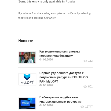
Sorry, this entry is only available in
Russian
.
If you have found a spelling error, please, notify us by selecting
that text and pressing
Ctrl+Enter
.
Новости
Как молекулярная генетика
перевернула ботанику
04.08.2026
163
Сервис удалённого доступа к
подписным ресурсам ГПНТБ СО
РАН MyLOFT
04.08.2026
801
Вебинары по зарубежным
информационным ресурсам!
04.08.2026
19747