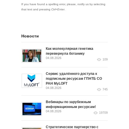
If you have found a spelling error, please, notify us by selecting
that text and pressing
Ctrl+Enter
.
Новости
Как молекулярная генетика
перевернула ботанику
04.08.2026
109
Сервис удалённого доступа к
подписным ресурсам ГПНТБ СО
РАН MyLOFT
04.08.2026
745
Вебинары по зарубежным
информационным ресурсам!
04.08.2026
19709
Стратегическое партнерство с