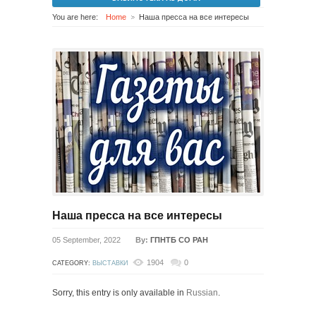
You are here:
Home
Наша пресса на все интересы
Наша пресса на все интересы
05 September, 2022
By:
ГПНТБ СО РАН
1904
0
CATEGORY:
ВЫСТАВКИ
Sorry, this entry is only available in
Russian
.