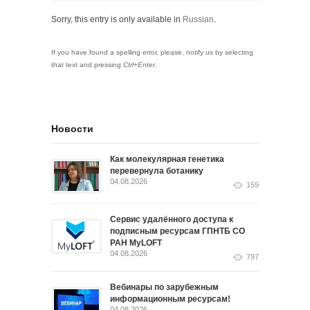
Sorry, this entry is only available in
Russian
.
If you have found a spelling error, please, notify us by selecting
that text and pressing
Ctrl+Enter
.
Новости
Как молекулярная генетика
перевернула ботанику
04.08.2026
159
Сервис удалённого доступа к
подписным ресурсам ГПНТБ СО
РАН MyLOFT
04.08.2026
797
Вебинары по зарубежным
информационным ресурсам!
04.08.2026