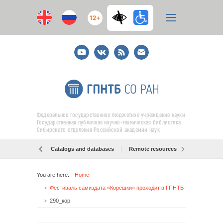
12+
Youtube
ВКонтакте
RSS
E-
mail
подписка
Федеральное государственное бюджетное учреждение науки
Государственная публичная научно-техническая библиотека
Сибирского отделения Российской академии наук
Catalogs and databases
Remote resources
Об образо
You are here:
Home
Фестиваль самиздата «Корешки» проходит в ГПНТБ СО РАН
290_кор