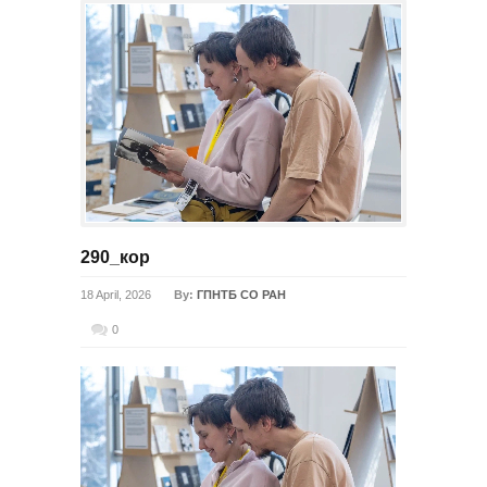
290_кор
18 April, 2026
By:
ГПНТБ СО РАН
0