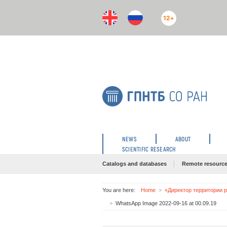
12+
NEWS
ABOUT
SCIENTIFIC RESEARCH
Catalogs and databases
Remote resourc
You are here:
Home
«Директор территории р
WhatsApp Image 2022-09-16 at 00.09.19