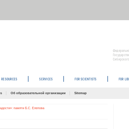
Федерально
Государств
Сибирского
RESOURCES
SERVICES
FOR SCIENTISTS
FOR LI
es
Об образовательной организации
Sitemap
адости»: памяти Б.С. Елепова