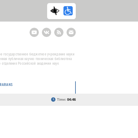
Youtube
ВКонтакте
RSS
E-
mail
подписка
е государственное бюджетное учреждение науки
енная публичная научно-техническая библиотека
 отделения Российской академии наук
BRARIANS
Time:
04:46