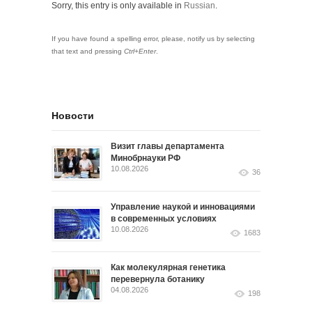
Sorry, this entry is only available in
Russian
.
If you have found a spelling error, please, notify us by selecting
that text and pressing
Ctrl+Enter
.
Новости
Визит главы департамента
Минобрнауки РФ
10.08.2026
36
Управление наукой и инновациями
в современных условиях
10.08.2026
1683
Как молекулярная генетика
перевернула ботанику
04.08.2026
198