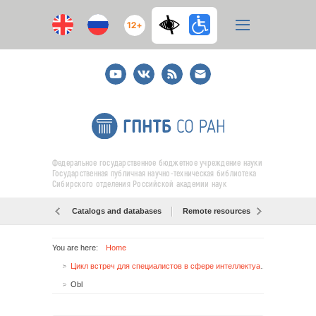
12+
Youtube
ВКонтакте
RSS
E-
mail
подписка
Федеральное государственное бюджетное учреждение науки
Государственная публичная научно-техническая библиотека
Сибирского отделения Российской академии наук
Catalogs and databases
Remote resources
Об образо
You are here:
Home
Цикл встреч для специалистов в сфере интеллектуальной собственности города Новосибирска
Obl