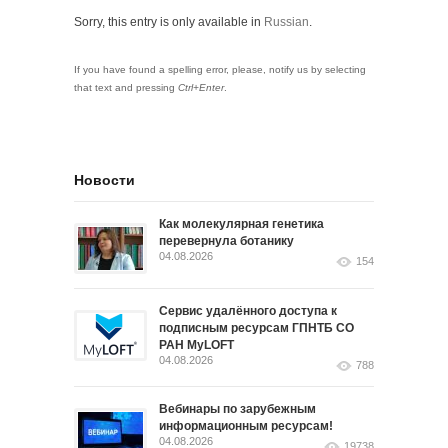
Sorry, this entry is only available in
Russian
.
If you have found a spelling error, please, notify us by selecting
that text and pressing
Ctrl+Enter
.
Новости
Как молекулярная генетика
перевернула ботанику
04.08.2026
154
Сервис удалённого доступа к
подписным ресурсам ГПНТБ СО
РАН MyLOFT
04.08.2026
788
Вебинары по зарубежным
информационным ресурсам!
04.08.2026
19738