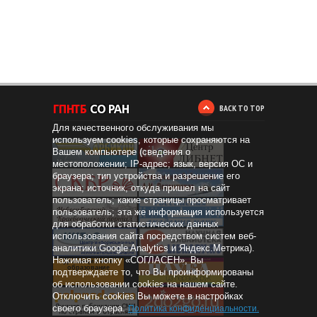
BACK TO TOP
Для качественного обслуживания мы
используем cookies, которые сохраняются на
Вашем компьютере (сведения о
местоположении; IP-адрес; язык, версия ОС и
браузера; тип устройства и разрешение его
экрана; источник, откуда пришел на сайт
пользователь; какие страницы просматривает
пользователь; эта же информация используется
для обработки статистических данных
использования сайта посредством систем веб-
аналитики Google Analytics и Яндекс.Метрика).
Нажимая кнопку «СОГЛАСЕН», Вы
Дистанционное
образование
подтверждаете то, что Вы проинформированы
об использовании cookies на нашем сайте.
Отключить cookies Вы можете в настройках
своего браузера.
Политика конфиденциальности
.