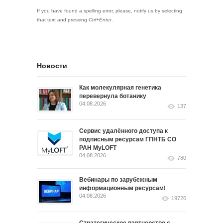
If you have found a spelling error, please, notify us by selecting
that text and pressing
Ctrl+Enter
.
Новости
Как молекулярная генетика
перевернула ботанику
04.08.2026
137
Сервис удалённого доступа к
подписным ресурсам ГПНТБ СО
РАН MyLOFT
04.08.2026
780
Вебинары по зарубежным
информационным ресурсам!
04.08.2026
19726
Стратегическое партнерство с