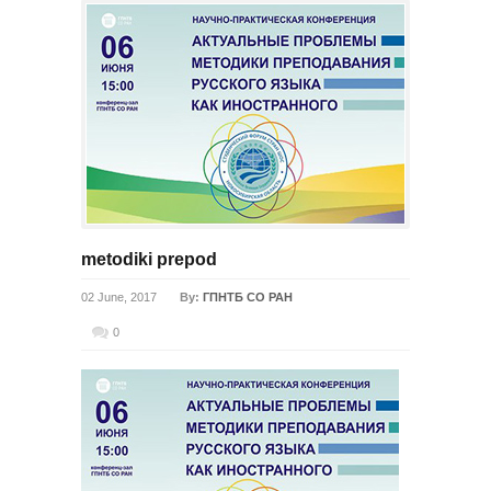
metodiki prepod
02 June, 2017
By:
ГПНТБ СО РАН
0