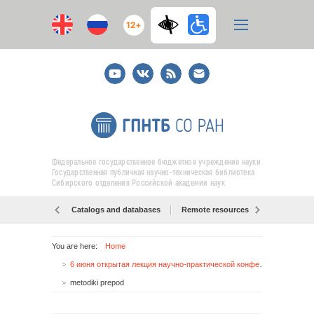
12+
Youtube
ВКонтакте
RSS
E-
mail
подписка
Федеральное государственное бюджетное учреждение науки
Государственная публичная научно-техническая библиотека
Сибирского отделения Российской академии наук
Catalogs and databases
Remote resources
Об образо
You are here:
Home
6 июня открытая лекция научно-практической конференции «Актуальные проблемы методики преподавания русского языка как иностранного»
metodiki prepod