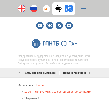
12+
Youtube
ВКонтакте
RSS
E-
mail
подписка
Федеральное государственное бюджетное учреждение науки
Государственная публичная научно-техническая библиотека
Сибирского отделения Российской академии наук
Catalogs and databases
Remote resources
Об образо
You are here:
Home
19 сентября в Студии 312 состоится встреча с поэтом, прозаиком и переводчиком Глебом Шульпяковым (Москва)
Shulpiakov 1