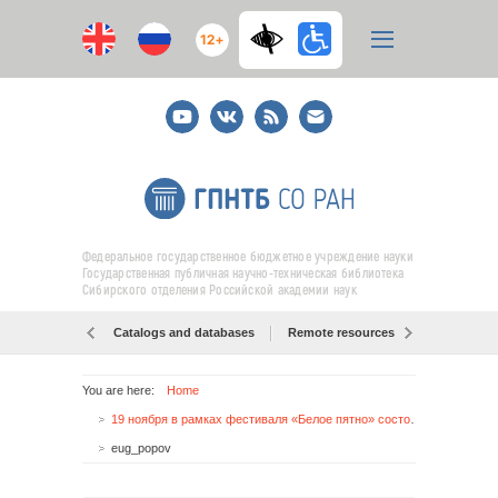
12+
Youtube
ВКонтакте
RSS
E-
mail
подписка
Федеральное государственное бюджетное учреждение науки
Государственная публичная научно-техническая библиотека
Сибирского отделения Российской академии наук
Catalogs and databases
Remote resources
Об образо
You are here:
Home
19 ноября в рамках фестиваля «Белое пятно» состоится встреча с писателем Е. Поповым
eug_popov