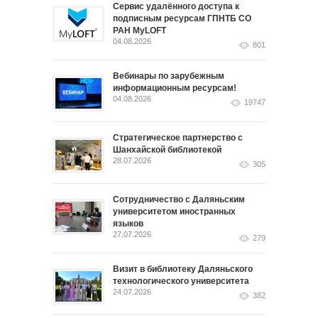
Сервис удалённого доступа к
подписным ресурсам ГПНТБ СО
РАН MyLOFT
04.08.2026
801
Вебинары по зарубежным
информационным ресурсам!
04.08.2026
19747
Стратегическое партнерство с
Шанхайской библиотекой
28.07.2026
305
Сотрудничество с Даляньским
университетом иностранных
языков
27.07.2026
279
Визит в библиотеку Даляньского
технологического университета
24.07.2026
382