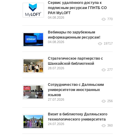
Сервис удалённого доступа к
подписным ресурсам ГПНТБ СО
РАН MyLOFT
04.08.2026
770
Вебинары по зарубежным
информационным ресурсам!
04.08.2026
19717
Стратегическое партнерство с
Шанхайской библиотекой
28.07.2026
277
Сотрудничество с Даляньским
университетом иностранных
языков
27.07.2026
256
Визит в библиотеку Даляньского
технологического университета
24.07.2026
360