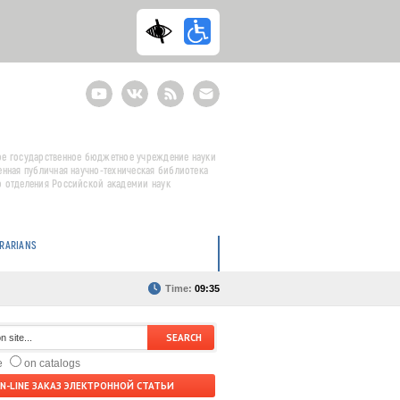
Youtube
ВКонтакте
RSS
E-
mail
подписка
е государственное бюджетное учреждение науки
енная публичная научно-техническая библиотека
 отделения Российской академии наук
BRARIANS
Time:
09:35
te
on catalogs
N-LINE ЗАКАЗ ЭЛЕКТРОННОЙ СТАТЬИ