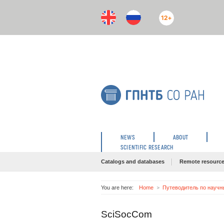
12+
NEWS
ABOUT
SCIENTIFIC RESEARCH
Catalogs and databases
Remote resourc
You are here:
Home
Путеводитель по научн
SciSocCom