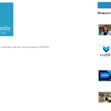
Новост
by selecting that text and pressing
Ctrl+Enter
.