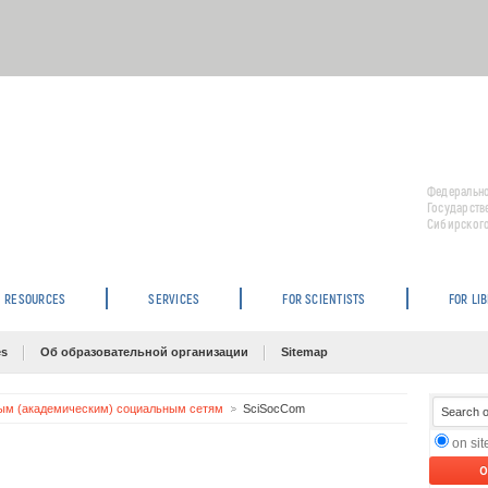
Федерально
Государств
Сибирского
RESOURCES
SERVICES
FOR SCIENTISTS
FOR LI
es
Об образовательной организации
Sitemap
ым (академическим) социальным сетям
SciSocCom
on si
O