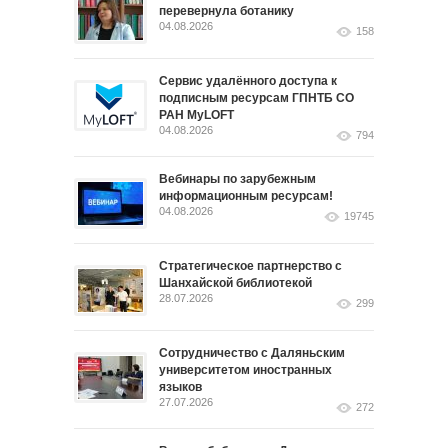
перевернула ботанику
04.08.2026
158
Сервис удалённого доступа к
подписным ресурсам ГПНТБ СО
РАН MyLOFT
04.08.2026
794
Вебинары по зарубежным
информационным ресурсам!
04.08.2026
19745
Стратегическое партнерство с
Шанхайской библиотекой
28.07.2026
299
Сотрудничество с Даляньским
университетом иностранных
языков
27.07.2026
272