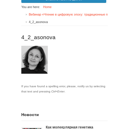
You are here:
Home
Вебинар «Чтение в цифровую эпоху: традиционные практики, новые возможности»
4_2_asonova
4_2_asonova
If you have found a spelling error, please, notify us by selecting
that text and pressing
Ctrl+Enter
.
Новости
Как молекулярная генетика