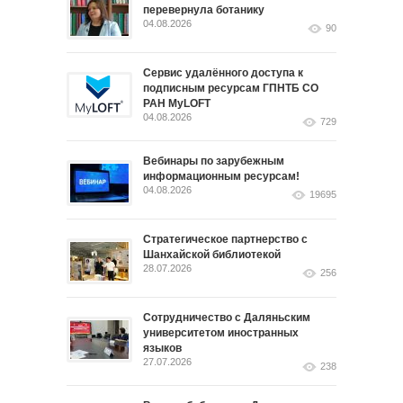
перевернула ботанику
04.08.2026
90
Сервис удалённого доступа к
подписным ресурсам ГПНТБ СО
РАН MyLOFT
04.08.2026
729
Вебинары по зарубежным
информационным ресурсам!
04.08.2026
19695
Стратегическое партнерство с
Шанхайской библиотекой
28.07.2026
256
Сотрудничество с Даляньским
университетом иностранных
языков
27.07.2026
238