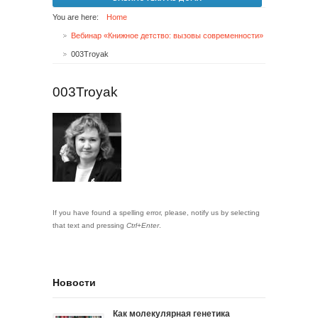
You are here:
Home
Вебинар «Книжное детство: вызовы современности»
003Troyak
003Troyak
If you have found a spelling error, please, notify us by selecting
that text and pressing
Ctrl+Enter
.
Новости
Как молекулярная генетика