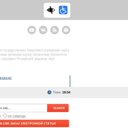
Youtube
ВКонтакте
RSS
E-
mail
подписка
е государственное бюджетное учреждение науки
енная публичная научно-техническая библиотека
 отделения Российской академии наук
BRARIANS
Time:
18:54
te
on catalogs
N-LINE ЗАКАЗ ЭЛЕКТРОННОЙ СТАТЬИ