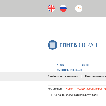
12+
NEWS
ABOUT
SCIENTIFIC RESEARCH
Catalogs and databases
Remote resourc
You are here:
Home
Международный фестива
Контакты координаторов фестиваля