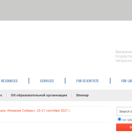
Федерально
Государств
Сибирского
RESOURCES
SERVICES
FOR SCIENTISTS
FOR LI
es
Об образовательной организации
Sitemap
ль «Книжная Сибирь», 15-17 сентября 2017 г.
on si
O