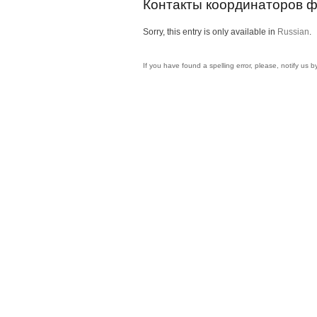
Контакты координаторов 
Sorry, this entry is only available in
Russian
.
If you have found a spelling error, please, notify us 