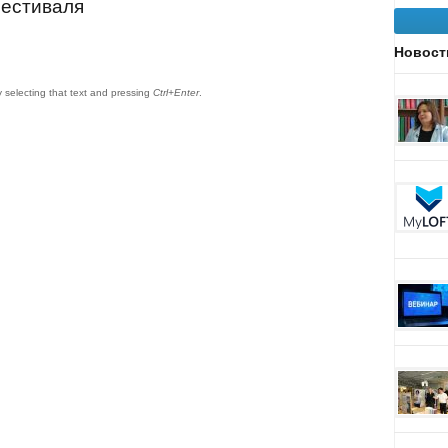
фестиваля
Новост
by selecting that text and pressing
Ctrl+Enter
.