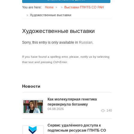
You are here:
Home
Выставки ГПНТБ СО РАН
Художественные выставки
Художественные выставки
Sorry, this entry is only available in
Russian
.
If you have found a spelling error, please, notify us by selecting
that text and pressing
Ctrl+Enter
.
Новости
Как молекулярная генетика
перевернула ботанику
04.08.2026
140
Сервис удалённого доступа к
подписным ресурсам ГПНТБ СО