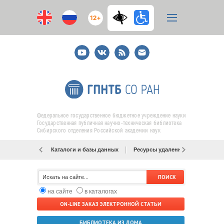
12+
Youtube
ВКонтакте
RSS
E-
mail
подписка
Федеральное государственное бюджетное учреждение науки
Государственная публичная научно-техническая библиотека
Сибирского отделения Российской академии наук
Каталоги и базы данных
Ресурсы удаленного доступа
на сайте
в каталогах
ON-LINE ЗАКАЗ ЭЛЕКТРОННОЙ СТАТЬИ
БИБЛИОТЕКА ИЗ ДОМА