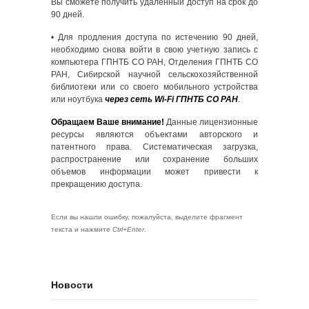
Вы сможете получить удаленный доступ на срок до
90 дней.
• Для продления доступа по истечению 90 дней,
необходимо снова войти в свою учетную запись с
компьютера ГПНТБ СО РАН, Отделения ГПНТБ СО
РАН, Сибирской научной сельскохозяйственной
библиотеки или со своего мобильного устройства
или ноутбука
через сеть Wi-Fi ГПНТБ СО РАН
.
Обращаем Ваше внимание!
Данные лицензионные
ресурсы являются объектами авторского и
патентного права. Систематическая загрузка,
распространение или сохранение больших
объемов информации может привести к
прекращению доступа.
Если вы нашли ошибку, пожалуйста, выделите фрагмент
текста и нажмите
Ctrl+Enter
.
Новости