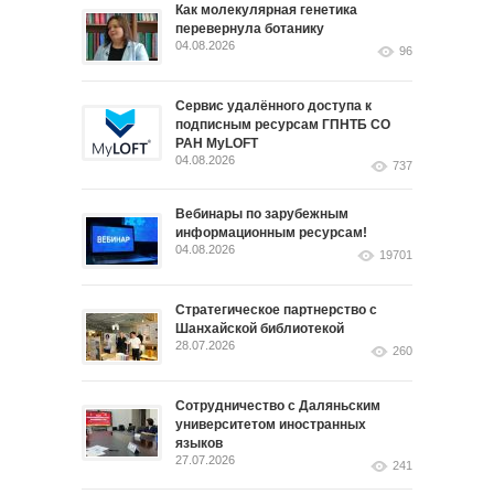
Как молекулярная генетика
перевернула ботанику
04.08.2026
96
Сервис удалённого доступа к
подписным ресурсам ГПНТБ СО
РАН MyLOFT
04.08.2026
737
Вебинары по зарубежным
информационным ресурсам!
04.08.2026
19701
Стратегическое партнерство с
Шанхайской библиотекой
28.07.2026
260
Сотрудничество с Даляньским
университетом иностранных
языков
27.07.2026
241