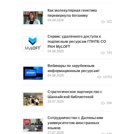
Как молекулярная генетика
перевернула ботанику
04.08.2026
102
Сервис удалённого доступа к
подписным ресурсам ГПНТБ СО
РАН MyLOFT
04.08.2026
743
Вебинары по зарубежным
информационным ресурсам!
04.08.2026
19703
Стратегическое партнерство с
Шанхайской библиотекой
28.07.2026
266
Сотрудничество с Даляньским
университетом иностранных
языков
27.07.2026