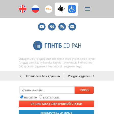
12+
Youtube
ВКонтакте
RSS
E-
mail
подписка
Федеральное государственное бюджетное учреждение науки
Государственная публичная научно-техническая библиотека
Сибирского отделения Российской академии наук
Каталоги и базы данных
Ресурсы удаленного доступа
на сайте
в каталогах
ON-LINE ЗАКАЗ ЭЛЕКТРОННОЙ СТАТЬИ
БИБЛИОТЕКА ИЗ ДОМА