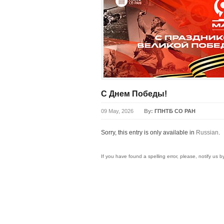
С Днем Победы!
09 May, 2026
By:
ГПНТБ СО РАН
Sorry, this entry is only available in
Russian
.
If you have found a spelling error, please, notify us 