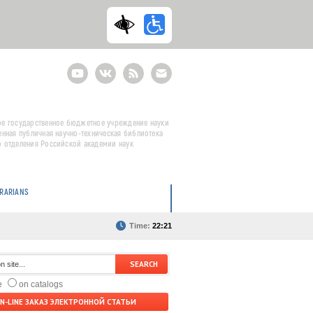
Youtube
ВКонтакте
RSS
E-
mail
подписка
е государственное бюджетное учреждение науки
енная публичная научно-техническая библиотека
 отделения Российской академии наук
BRARIANS
Time:
22:21
te
on catalogs
N-LINE ЗАКАЗ ЭЛЕКТРОННОЙ СТАТЬИ