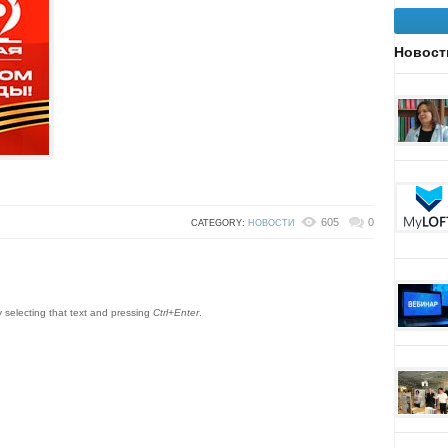
Новост
605
0
CATEGORY:
НОВОСТИ
by selecting that text and pressing
Ctrl+Enter
.