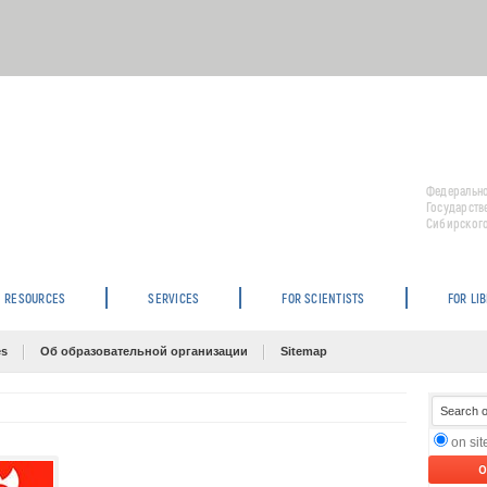
Федерально
Государств
Сибирского
RESOURCES
SERVICES
FOR SCIENTISTS
FOR LI
es
Об образовательной организации
Sitemap
on si
O