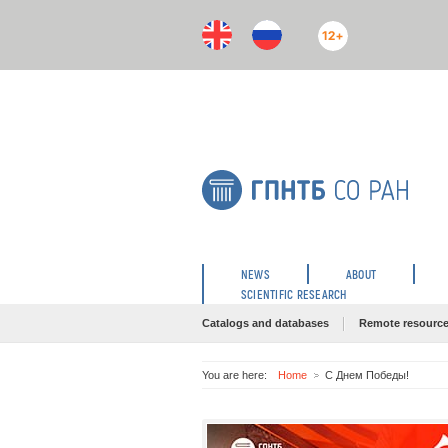
12+
NEWS
ABOUT
SCIENTIFIC RESEARCH
Catalogs and databases
Remote resourc
You are here:
Home
С Днем Победы!