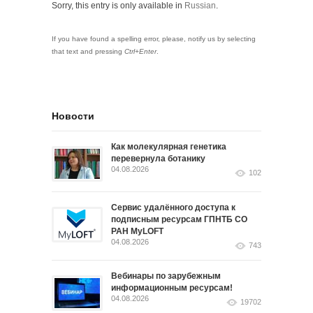
Sorry, this entry is only available in
Russian
.
If you have found a spelling error, please, notify us by selecting
that text and pressing
Ctrl+Enter
.
Новости
Как молекулярная генетика
перевернула ботанику
04.08.2026
102
Сервис удалённого доступа к
подписным ресурсам ГПНТБ СО
РАН MyLOFT
04.08.2026
743
Вебинары по зарубежным
информационным ресурсам!
04.08.2026
19702