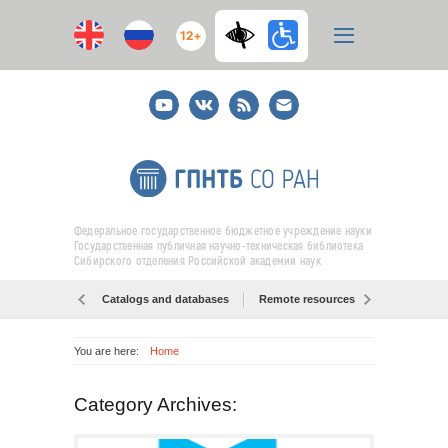
12+
Youtube
ВКонтакте
RSS
E-
mail
подписка
Федеральное государственное бюджетное учреждение науки
Государственная публичная научно-техническая библиотека
Сибирского отделения Российской академии наук
Catalogs and databases
Remote resources
Об образо
You are here:
Home
Category Archives: