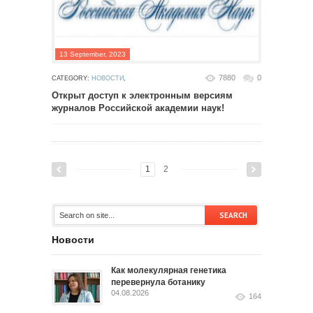
13 September, 2023
7880
0
CATEGORY:
НОВОСТИ
,
Открыт доступ к электронным версиям
журналов Российской академии наук!
1
2
Новости
Как молекулярная генетика
перевернула ботанику
04.08.2026
164