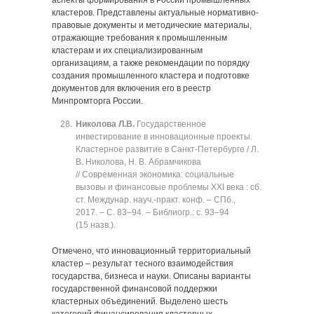
аспекты формирования в России промышленных
кластеров. Представлены актуальные нормативно-
правовые документы и методические материалы,
отражающие требования к промышленным
кластерам и их специализированным
организациям, а также рекомендации по порядку
создания промышленного кластера и подготовке
документов для включения его в реестр
Минпромторга России.
Николова Л.В.
Государственное
инвестирование в инновационные проекты.
Кластерное развитие в Санкт-Петербурге / Л.
В. Николова, Н. В. Абрамчикова
// Современная экономика: социальные
вызовы и финансовые проблемы XXI века : сб.
ст. Междунар. науч.-практ. конф. ‒ СПб.,
2017. ‒ C. 83‒94. ‒ Библиогр.: с. 93‒94
(15 назв.).
Отмечено, что инновационный территориальный
кластер ‒ результат тесного взаимодействия
государства, бизнеса и науки. Описаны варианты
государственной финансовой поддержки
кластерных объединений. Выделено шесть