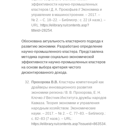
эффективности научно-промышленных
кластеров / Д. А. Прокофьев // Экономика и
управление в машиностроении. ‒ 2017. ‒
№ 2. ‒ C. 18‒22. ‒ Библиогр.: с. 22 (4 назв.). ‒
URL:
https://elibrary.ru/contents.asp?
titleid=28254
.
Обоснована актуальность кластерного подхода к
развитию экономики. Разработано определение
научно-промышленного кластера. Представлена
методика оценки социально-экономической
эффективности научно-промышленных кластеров
на основе выбора критерия чистого
дисконтированного дохода.
Прохорова В.В.
Кластеры компетенций как
драйверы инновационного развития
экономики региона / В. В. Прохорова, Е. Н.
Клочко // Вестник Института дружбы народов
Кавказа. Теория экономики и управления
народным хозяйством. Экономические
науки. ‒ 2017. ‒ № 2. ‒ C. 77‒83. ‒ Библиогр.:
с. 82‒83 (7 назв.). ‒ URL:
https://elibrary.ru/contents.asp?issueid=863534
.