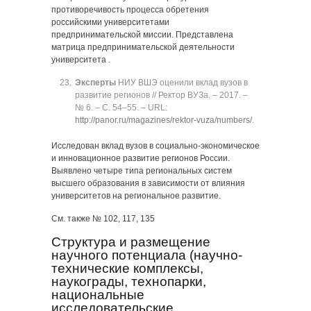
противоречивость процесса обретения
российскими университетами
предпринимательской миссии. Представлена
матрица предпринимательской деятельности
университета .
Эксперты
НИУ ВШЭ оценили вклад вузов в
развитие регионов // Ректор ВУЗа. ‒ 2017. ‒
№ 6. ‒ C. 54‒55. ‒ URL:
http://panor.ru/magazines/rektor-vuza/numbers/
.
Исследован вклад вузов в социально-экономическое
и инновационное развитие регионов России.
Выявлено четыре типа региональных систем
высшего образования в зависимости от влияния
университетов на региональное развитие.
См. также № 102, 117, 135
Структура и размещение
научного потенциала (научно-
технические комплексы,
наукограды, технопарки,
национальные
исследовательские