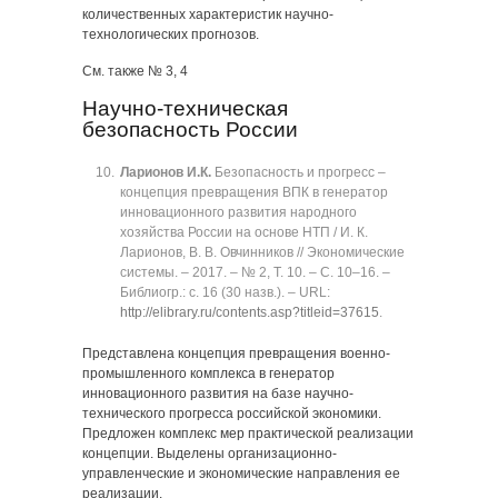
количественных характеристик научно-
технологических прогнозов.
См. также № 3, 4
Научно-техническая
безопасность России
Ларионов И.К.
Безопасность и прогресс ‒
концепция превращения ВПК в генератор
инновационного развития народного
хозяйства России на основе НТП / И. К.
Ларионов, В. В. Овчинников // Экономические
системы. ‒ 2017. ‒ № 2, Т. 10. ‒ C. 10‒16. ‒
Библиогр.: с. 16 (30 назв.). ‒ URL:
http://elibrary.ru/contents.asp?titleid=37615
.
Представлена концепция превращения военно-
промышленного комплекса в генератор
инновационного развития на базе научно-
технического прогресса российской экономики.
Предложен комплекс мер практической реализации
концепции. Выделены организационно-
управленческие и экономические направления ее
реализации.