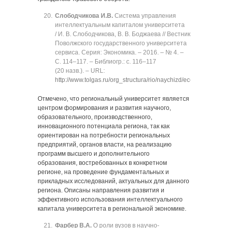
Слободчикова И.В.
Система управления
интеллектуальным капиталом университета
/ И. В. Слободчикова, В. В. Боджаева // Вестник
Поволжского государственного университета
сервиса. Серия: Экономика. ‒ 2016. ‒ № 4. ‒
C. 114‒117. ‒ Библиогр.: с. 116‒117
(20 назв.). ‒ URL:
http://www.tolgas.ru/org_structura/rio/naychizd/economic/
.
Отмечено, что региональный университет является
центром формирования и развития научного,
образовательного, производственного,
инновационного потенциала региона, так как
ориентирован на потребности региональных
предприятий, органов власти, на реализацию
программ высшего и дополнительного
образования, востребованных в конкретном
регионе, на проведение фундаментальных и
прикладных исследований, актуальных для данного
региона. Описаны направления развития и
эффективного использования интеллектуального
капитала университета в региональной экономике.
Фарбер В.А.
О роли вузов в научно-