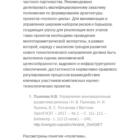
частного партнерства. Рекомендовано
делегировать квалифицированному заказчику
полномочия по формированию архитектуры
проектов «полного цикла». Для минимизации и
управления широким набором рисков и барьеров,
создающих угрозу для реализации всех этапов
таких проектов необходимо проведение
многопараметрической экспертизы, в рамках
которой, наряду с анализом трендов развития
нового технологического направления должна быть
выполнена оценка экономической
целесообразности, кадрового и инфраструктурного
обеспечения, достаточности нормативно-правового
регулирования процессов взаимодействия
ключевых участников комплексных научно-
технологических проектов.
Пьянова Н.В.
Управление инновационным
развитием региона / Н. В. Пьянова, Н. И.
Лыгина, В. С. Потапова // Вестник
ОрёлГИЭТ. ‒ 2017. ‒ № 2. ‒ C. 111‒113. ‒
Библиогр.: с. 113 (3 назв.). ‒ URL:
http://orelgiet.ru/public/Vestnik_OrelGIET
.
Рассмотрены понятия «политика»,