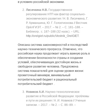
в условиях российской экономики.
Лисичкина Н.В.
Государственное
регулирование НТП как фактор социально-
экономического развития / Н. В. Лисичкина, Г.
Р. Арманшина, Ю. Г. Голоктионова // Вестник
ОрёлГИЭТ. ‒ 2017. ‒ № 2. ‒ C. 181‒188. ‒
Библиогр.: с. 187‒188 (32 назв.). ‒ URL:
http://orelgiet.ru/public/Vestnik_OrelGIET
.
Описана система закономерностей и последствий
научно-технического прогресса. Отмечено, что
российская наука продолжает играть важную роль в
обеспечении безопасности страны и создании
условий, обеспечивающих достойную жизнь и
свободное развитие человека. Предложена
система показателей для оценки уровня жизни:
прожиточный минимум, минимальный
потребительский бюджет и рациональный
потребительский бюджет .
Новиков А.И.
Научно-технологическое
развитие в Российской Федерации: проблемы
и пути их решения / А. И. Новиков // Ученые
записки. ‒ 2017. ‒ № 2. ‒ C. 86‒89. ‒