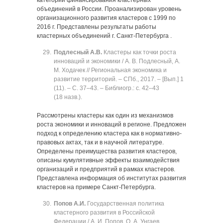
категорий финансирования кластерных
объединений в России. Проанализирован уровень
организационного развития кластеров с 1999 по
2016 г. Представлены результаты работы
кластерных объединений г. Санкт-Петербурга .
Подлесный А.В.
Кластеры как точки роста
инноваций и экономики / А. В. Подлесный, А.
М. Ходачек // Региональная экономика и
развитие территорий. ‒ СПб., 2017. ‒ [Вып.] 1
(11). ‒ C. 37‒43. ‒ Библиогр.: с. 42‒43
(18 назв.).
Рассмотрены кластеры как один из механизмов
роста экономики и инноваций в регионе. Предложен
подход к определению кластера как в нормативно-
правовых актах, так и в научной литературе.
Определены преимущества развития кластеров,
описаны кумулятивные эффекты взаимодействия
организаций и предприятий в рамках кластеров.
Представлена информация об институтах развития
кластеров на примере Санкт-Петербурга.
Попов А.И.
Государственная политика
кластерного развития в Российской
Федерации / А. И. Попов, О. А. Унгаев