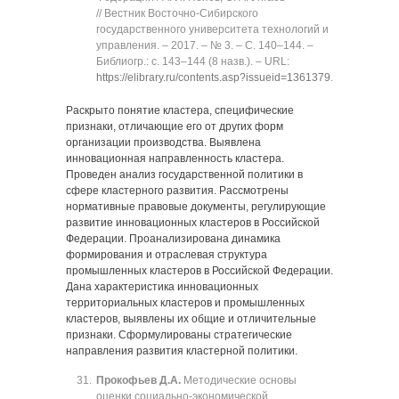
// Вестник Восточно-Сибирского
государственного университета технологий и
управления. ‒ 2017. ‒ № 3. ‒ C. 140‒144. ‒
Библиогр.: с. 143‒144 (8 назв.). ‒ URL:
https://elibrary.ru/contents.asp?issueid=1361379
.
Раскрыто понятие кластера, специфические
признаки, отличающие его от других форм
организации производства. Выявлена
инновационная направленность кластера.
Проведен анализ государственной политики в
сфере кластерного развития. Рассмотрены
нормативные правовые документы, регулирующие
развитие инновационных кластеров в Российской
Федерации. Проанализирована динамика
формирования и отраслевая структура
промышленных кластеров в Российской Федерации.
Дана характеристика инновационных
территориальных кластеров и промышленных
кластеров, выявлены их общие и отличительные
признаки. Сформулированы стратегические
направления развития кластерной политики.
Прокофьев Д.А.
Методические основы
оценки социально-экономической