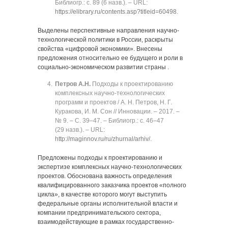
Библиогр.: с. 89 (6 назв.). ‒ URL:
https://elibrary.ru/contents.asp?titleid=60498
.
Выделены перспективные направления научно-
технологической политики в России, раскрыты
свойства «цифровой экономики». Внесены
предложения относительно ее будущего и роли в
социально-экономическом развитии страны .
Петров А.Н.
Подходы к проектированию
комплексных научно-технологических
программ и проектов / А. Н. Петров, Н. Г.
Куракова, И. М. Сон // Инновации. ‒ 2017. ‒
№ 9. ‒ C. 39‒47. ‒ Библиогр.: с. 46‒47
(29 назв.). ‒ URL:
http://maginnov.ru/ru/zhurnal/arhiv/
.
Предложены подходы к проектированию и
экспертизе комплексных научно-технологических
проектов. Обоснована важность определения
квалифицированного заказчика проектов «полного
цикла», в качестве которого могут выступить
федеральные органы исполнительной власти и
компании предпринимательского сектора,
взаимодействующие в рамках государственно-