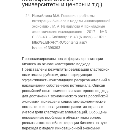
университеты и центры и т.д.)
Измайлова М.А.
Решение проблемы
интеграции бизнеса в модели инновационной
экономики / М. А. Измайлова // Прикладные
экономические исследования. ‒ 2017. ‒ № 3. ‒
C. 38‒43. ‒ Библиогр.: с. 43 (6 назв.). ‒ URL:
http://eLIBRARY.RU/contents.asp?
issueid=1398393
.
Проанализированы новые формы организации
бизнеса на основе кластерного подхода.
Представлены результаты реализации кластерной
политики за рубежом, демонстрирующие
эффективность консолидации ресурсов компаний в
наращивании собственного потенциала. Описан
российский опыт применения кластерного подхода
для достижения экономического роста российской
экономики, приведены социально-экономические
показатели инновационного развития страны с
учетом доли кластерных агломераций. Обобщены
нерешенные проблемы в области кластерного
развития как способа интеграции бизнеса на пути
перехода к модели инновационной экономики.