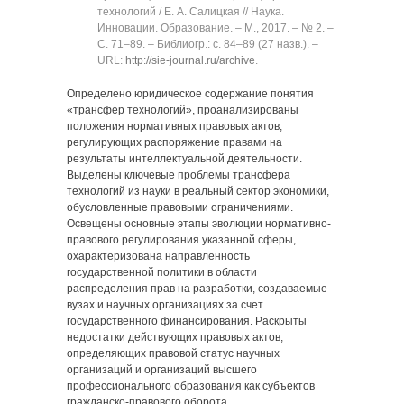
технологий / Е. А. Салицкая // Наука.
Инновации. Образование. ‒ М., 2017. ‒ № 2. ‒
C. 71‒89. ‒ Библиогр.: с. 84‒89 (27 назв.). ‒
URL:
http://sie-journal.ru/archive
.
Определено юридическое содержание понятия
«трансфер технологий», проанализированы
положения нормативных правовых актов,
регулирующих распоряжение правами на
результаты интеллектуальной деятельности.
Выделены ключевые проблемы трансфера
технологий из науки в реальный сектор экономики,
обусловленные правовыми ограничениями.
Освещены основные этапы эволюции нормативно-
правового регулирования указанной сферы,
охарактеризована направленность
государственной политики в области
распределения прав на разработки, создаваемые
вузах и научных организациях за счет
государственного финансирования. Раскрыты
недостатки действующих правовых актов,
определяющих правовой статус научных
организаций и организаций высшего
профессионального образования как субъектов
гражданско-правового оборота.