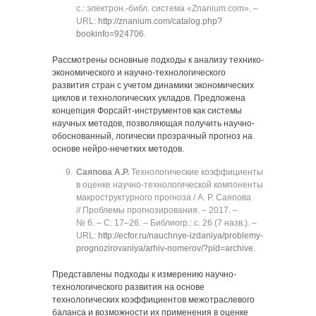
с.: электрон.-библ. система «Znanium.com». ‒
URL:
http://znanium.com/catalog.php?
bookinfo=924706
.
Рассмотрены основные подходы к анализу технико-
экономического и научно-технологического
развития стран с учетом динамики экономических
циклов и технологических укладов. Предложена
концепция Форсайт-инструментов как системы
научных методов, позволяющая получить научно-
обоснованный, логически прозрачный прогноз на
основе нейро-нечетких методов.
Саяпова А.Р.
Технологические коэффициенты
в оценке научно-технологической компоненты
макроструктурного прогноза / А. Р. Саяпова
// Проблемы прогнозирования. ‒ 2017. ‒
№ 6. ‒ C. 17‒26. ‒ Библиогр.: с. 26 (7 назв.). ‒
URL:
http://ecfor.ru/nauchnye-izdaniya/problemy-
prognozirovaniya/arhiv-nomerov/?pid=archive
.
Представлены подходы к измерению научно-
технологического развития на основе
технологических коэффициентов межотраслевого
баланса и возможности их применения в оценке