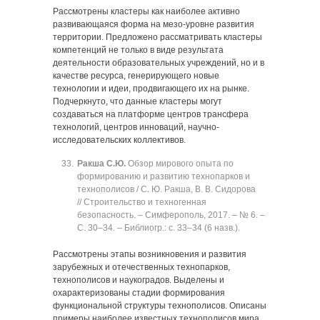
Рассмотрены кластеры как наиболее активно
развивающаяся форма на мезо-уровне развития
территории. Предложено рассматривать кластеры
компетенций не только в виде результата
деятельности образовательных учреждений, но и в
качестве ресурса, генерирующего новые
технологии и идеи, продвигающего их на рынке.
Подчеркнуто, что данные кластеры могут
создаваться на платформе центров трансфера
технологий, центров инноваций, научно-
исследовательских коллективов.
Ракша С.Ю.
Обзор мирового опыта по
формированию и развитию технопарков и
технополисов / С. Ю. Ракша, В. В. Сидорова
// Строительство и техногенная
безопасность. ‒ Симферополь, 2017. ‒ № 6. ‒
C. 30‒34. ‒ Библиогр.: с. 33‒34 (6 назв.).
Рассмотрены этапы возникновения и развития
зарубежных и отечественных технопарков,
технополисов и наукоградов. Выделены и
охарактеризованы стадии формирования
функциональной структуры технополисов. Описаны
примеры наиболее известных технополисов мира.