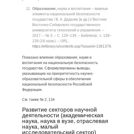
Образование,
наука и воспитание ‒ важные
элементы национальной безопасности
государства / В. А. Дадалко [и др.] // Вестник
Восточно-Сибирского государственного
университета технологий и управления. ‒
2017. ‒ № 3. ‒ C. 129‒139. ‒ Библиогр.: с. 138‒
139 (16 назв.). ‒ URL:
https://elibrary.ru/contents.asp?issueid=1361379
.
Показано влияние образования, науки и
воспитания на национальную безопасность
государства. Сформулированы выводы,
указывающие на приоритетность научно-
образовательной сферы в обеспечении
национальной безопасности Российской
Федерации.
См. также № 2, 134
Развитие секторов научной
деятельности (академическая
наука, наука в вузе, отраслевая
наука, малый
исследовательский сектор)