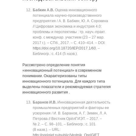
Бабкин А.В.
Оценка инновационного
потенциала научно-производственного
предприятия / А. В. Бабкин, Ю. А. Сорокина
// Цифровая экономика и индустрия 4.0:
проблемы и перспективы : тр. науч.-практ.
конф. с междунар. участием (23 ‒ 27 мар.
2017 г.). ‒ СПб., 2017. ‒ C. 410‒414. ‒ DOI:
https://doi.org/10.18720/IEP/2017.1/60
. ‒
Библиогр.: с. 414 (5 назв.).
Рассмотрено определение понятия
«инновационный потенциал» в современном
понимании. Охарактеризованы типы
инновационного потенциала. Для каждого типа
выделены показатели и рекомендуемая стратегия
инновационного развития .
Баранов И.В.
Инновационная деятельность
промышленных предприятий и факторы ее
ускорения / И. В. Баранов, А. Г. Зимин, Л. А.
Петрова // Вестник ОрёлГИЭТ. ‒ 2017. ‒
№ 2. ‒ C. 98‒101. ‒ Библиогр.: с. 101
(8 назв.). ‒ URL:
http://orelgiet.ru/public/Vestnik_OrelGIET
.