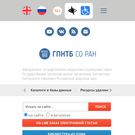
12+
Youtube
ВКонтакте
RSS
E-
mail
подписка
Федеральное государственное бюджетное учреждение науки
Государственная публичная научно-техническая библиотека
Сибирского отделения Российской академии наук
Каталоги и базы данных
Ресурсы удаленного доступа
на сайте
в каталогах
ON-LINE ЗАКАЗ ЭЛЕКТРОННОЙ СТАТЬИ
БИБЛИОТЕКА ИЗ ДОМА