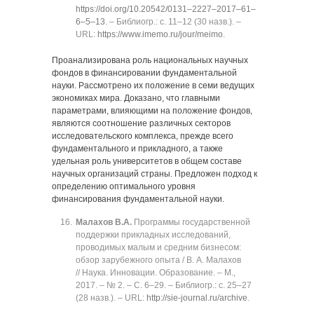
https://doi.org/10.20542/0131‒2227‒2017‒61‒
6‒5‒13
. ‒ Библиогр.: с. 11‒12 (30 назв.). ‒
URL:
https://www.imemo.ru/jour/meimo
.
Проанализирована роль национальных научных
фондов в финансировании фундаментальной
науки. Рассмотрено их положение в семи ведущих
экономиках мира. Доказано, что главными
параметрами, влияющими на положение фондов,
являются соотношение различных секторов
исследовательского комплекса, прежде всего
фундаментального и прикладного, а также
удельная роль университетов в общем составе
научных организаций страны. Предложен подход к
определению оптимального уровня
финансирования фундаментальной науки.
Малахов В.А.
Программы государственной
поддержки прикладных исследований,
проводимых малым и средним бизнесом:
обзор зарубежного опыта / В. А. Малахов
// Наука. Инновации. Образование. ‒ М.,
2017. ‒ № 2. ‒ C. 6‒29. ‒ Библиогр.: с. 25‒27
(28 назв.). ‒ URL:
http://sie-journal.ru/archive
.