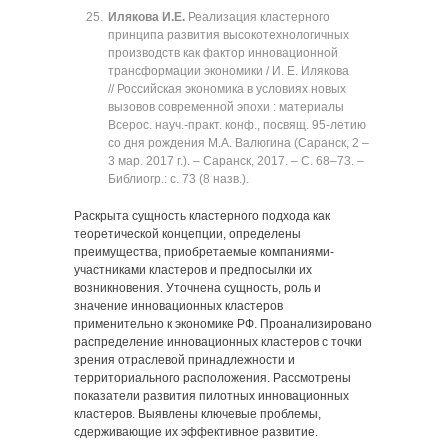
Илякова И.Е.
Реализация кластерного
принципа развития высокотехнологичных
производств как фактор инновационной
трансформации экономики / И. Е. Илякова
// Российская экономика в условиях новых
вызовов современной эпохи : материалы
Всерос. науч.-практ. конф., посвящ. 95-летию
со дня рождения М.А. Валюгина (Саранск, 2 ‒
3 мар. 2017 г.). ‒ Саранск, 2017. ‒ C. 68‒73. ‒
Библиогр.: с. 73 (8 назв.).
Раскрыта сущность кластерного подхода как
теоретической концепции, определены
преимущества, приобретаемые компаниями-
участниками кластеров и предпосылки их
возникновения. Уточнена сущность, роль и
значение инновационных кластеров
применительно к экономике РФ. Проанализировано
распределение инновационных кластеров с точки
зрения отраслевой принадлежности и
территориального расположения. Рассмотрены
показатели развития пилотных инновационных
кластеров. Выявлены ключевые проблемы,
сдерживающие их эффективное развитие.