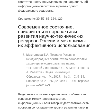
ответственности по модернизации национальной
информационной системы в рамках одного
федерального ведомства.
См. также № 30, 57, 66, 124, 129
Современное состояние,
приоритеты и перспективы
развития научно-технических
ресурсов России и механизмы
их эффективного использования
Мартынова Е.А.
Позиция России в
международных рейтингах по показателям,
характеризующим развитие науки,
технологий и инноваций / Е. А. Мартынова, В.
А. Малахов // Наука. Инновации.
Образование. ‒ М., 2017. ‒ № 3. ‒ C. 5‒34. ‒
Библиогр.: с. 21‒26 (32 назв.). ‒ URL:
http://sie-
journal.ru/2017‒3
.
Выделены и описаны характерные особенности
основных международных систем,
информационный банк которых дает возможность
провести сопоставление уровня развития науки и