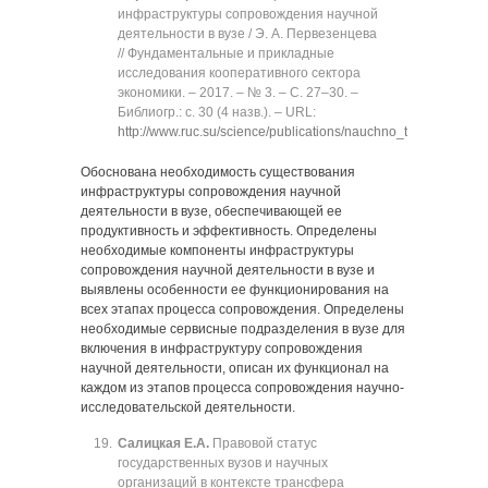
инфраструктуры сопровождения научной
деятельности в вузе / Э. А. Первезенцева
// Фундаментальные и прикладные
исследования кооперативного сектора
экономики. ‒ 2017. ‒ № 3. ‒ C. 27‒30. ‒
Библиогр.: с. 30 (4 назв.). ‒ URL:
http://www.ruc.su/science/publications/nauchno_teoreticheskiy
Обоснована необходимость существования
инфраструктуры сопровождения научной
деятельности в вузе, обеспечивающей ее
продуктивность и эффективность. Определены
необходимые компоненты инфраструктуры
сопровождения научной деятельности в вузе и
выявлены особенности ее функционирования на
всех этапах процесса сопровождения. Определены
необходимые сервисные подразделения в вузе для
включения в инфраструктуру сопровождения
научной деятельности, описан их функционал на
каждом из этапов процесса сопровождения научно-
исследовательской деятельности.
Салицкая Е.А.
Правовой статус
государственных вузов и научных
организаций в контексте трансфера