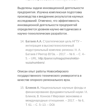
Выделены задачи инновационной деятельности
предприятия. Изучена комплексная подготовка
производства к внедрению результатов научных
исследований. Отмечено, что эффективность
инновационной деятельности предприятий
определяется уровнем научно-методических и
научно-технологических разработок .
Батаев А.А.
Стратегическая цель НГТУ ‒
интеграция в высокотехнологичный
индустриальный комплекс региона / А. А.
Батаев // Ректор ВУЗа. ‒ 2017. ‒ № 6. ‒ C. 4‒
5. ‒ URL:
http://panor.ru/magazines/rektor-
vuza/numbers/
.
Описан опыт работы Новосибирского
государственного технического университета в
качестве опорного регионального вуза.
Блинов А.
Национальные научные фонды и
финансирование фундаментальной науки / А.
Блинов, В. Коннов // Мировая экономика и
международные отношения. ‒ 2017. ‒ № 6,
Т. 61. ‒ C. 5‒13. ‒ DOI: