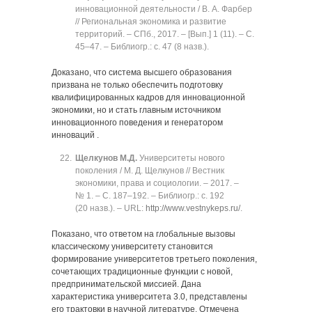
инновационной деятельности / В. А. Фарбер
// Региональная экономика и развитие
территорий. ‒ СПб., 2017. ‒ [Вып.] 1 (11). ‒ C.
45‒47. ‒ Библиогр.: с. 47 (8 назв.).
Доказано, что система высшего образования
призвана не только обеспечить подготовку
квалифицированных кадров для инновационной
экономики, но и стать главным источником
инновационного поведения и генератором
инноваций .
Щелкунов М.Д.
Университеты нового
поколения / М. Д. Щелкунов // Вестник
экономики, права и социологии. ‒ 2017. ‒
№ 1. ‒ C. 187‒192. ‒ Библиогр.: с. 192
(20 назв.). ‒ URL:
http://www.vestnykeps.ru/
.
Показано, что ответом на глобальные вызовы
классическому университету становится
формирование университетов третьего поколения,
сочетающих традиционные функции с новой,
предпринимательской миссией. Дана
характеристика университета 3.0, представлены
его трактовки в научной литературе. Отмечена