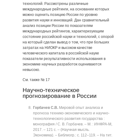
технологий. Рассмотрены различные
международные рейтинги, на основании которых
можно оценить позицию России по уровню
развития науки и инноваций. Дан сравнительный
анализ позиции России по показателям
международных рейтингов, характеризующим
состояние российской науки и технологий, с опорой
на который сделан вывод о том, что при больших
затратах на НИОКР и высоком качестве
человеческого капитала в российской науке
показатели результативности использования в
экономике научных разработок оцениваются
невысоко.
См. также № 17
Научно-техническое
прогнозирование в России
Горбачев С.В.
Мировой опыт анализа и
прогноза технико-экономического и научно-
технологического развития государства :
монография / С. В. Горбачев. ‒ М. : ИНФРА-М,
2017. ‒ 121 с. ‒ (Научная мысль.
Экономика). ‒ Библиогр.: с. 112‒119. ‒ На тит.