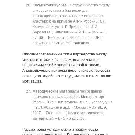
Клементовичус Я.Я.
Сотрудничество между
университетами и бизнесом для
инновационного развития региональных
кластеров: на примере АТР и России / Я. Я.
Клементовичус, Н. В. Трифонова, И. Л.
Боровская // Инновации. ‒ 2017. ‒ № 9. ‒ C.
57‒60. ‒ Библиогр.: с. 60 (6 назв.). ‒ URL:
http://maginnov.ru/ru/zhurnal/arhiv/
.
Описаны современные типы партнерства между
университетами и бизнесом, реализуемые в
нефтехимической и энергетической отрасли.
Анализируемые примеры демонстрируют высокий
потенциал подобного сотрудничества как источника
мотивации.
Методические
материалы по созданию
промышленных кластеров / Минпромторг
России, Высш. шк. экономики-нац. исслед. ун‑т
; [В. Л. Абашкин и др.]. ‒ Москва : НИУ ВШЭ,
2017. ‒ 78 с. : ил. ‒ (Научно-методические
материалы). ‒ Библиогр.: с. 33.
Рассмотрены методические и практические