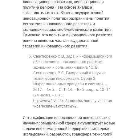
«инновационное развитие», «инновационная
политика региона». На основе анализа
законодательства в области государственной
инновационной политики разграничены понятия
«стратегия инновационного развития» и
«концепция социально-экономического развития».
Отмечено, что политика инновационного развития
региона является частью государственной
стратегии инновационного развития.
Сюнтюренко О.В.
Задачи информационного
обеспечения инновационного развития
экономики и роль инжиниринга / О. В.
Сюнтюренко, Р. С. Гиляревский // Научно-
техническая информация. Серия 2.
Информационные процессы и системы. ‒
2017. ‒ № 5. ‒ C. 1‒14. ‒ Библиогр.: с. 13‒14
(24 назв.). ‒ URL:
http://www2.viniti.ru/products/zhurnaly-viniti-ran-
v-perechne-vak#статьи-2
.
Интенсификация инновационной деятельности в
научно-промышленной сфере актуализирует новые
задачи информационной поддержки прикладных
исследований, разработок, трансфера технологий,