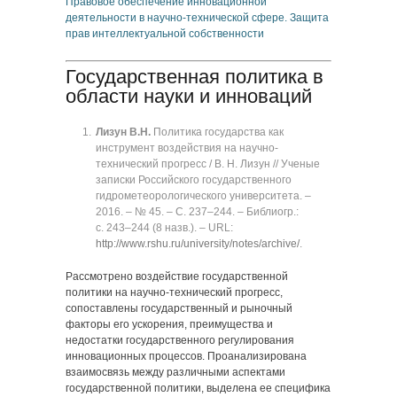
Правовое обеспечение инновационной
деятельности в научно-технической сфере. Защита
прав интеллектуальной собственности
Государственная политика в
области науки и инноваций
Лизун В.Н.
Политика государства как
инструмент воздействия на научно-
технический прогресс / В. Н. Лизун // Ученые
записки Российского государственного
гидрометеорологического университета. ‒
2016. ‒ № 45. ‒ C. 237‒244. ‒ Библиогр.:
с. 243‒244 (8 назв.). ‒ URL:
http://www.rshu.ru/university/notes/archive/
.
Рассмотрено воздействие государственной
политики на научно-технический прогресс,
сопоставлены государственный и рыночный
факторы его ускорения, преимущества и
недостатки государственного регулирования
инновационных процессов. Проанализирована
взаимосвязь между различными аспектами
государственной политики, выделена ее специфика