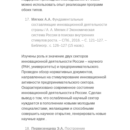
можно использовать опыт реализации программ
обоих типов.
Мягких А.А.
Фундаментальные
составляющие инновационной деятельности
страны / А. А. Мягких // Экономическая
система России в поисках внутренних
стимулов роста. ‒ СПб., 2016. ‒ C. 121‒127. ‒
Библиогр.: с. 126‒127 (15 назв.).
Изучены роль и значение двух секторов
инновационной деятельности России ‒ научного
(РАН, университеты) и предпринимательского.
Проведен обзор нормативных документов,
направленных на стимулирование инновационной
активности предпринимательского сектора.
Охарактеризовано современное состояние
инновационной деятельности в России. Сделан
вывод о том, что ослабленный научный сектор
нуждается в пополнении новыми молодыми
специалистами, желающими и способными
совершить научное открытие, генерировать новые
научные идеи .
Первезенцева Э.А.
Построение