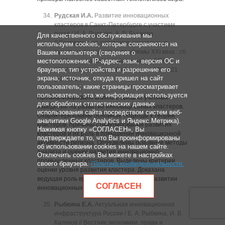
Рудская И.А.
Развитие инновационных
кластеров в Санкт-Петербурге с участием
вузов / И. А. Рудская, А. В. Бычкова
Для качественного обслуживания мы
// Современная экономика: социальные
используем cookies, которые сохраняются на
вызовы и финансовые проблемы XXI века : сб.
Вашем компьютере (сведения о
местоположении; IP-адрес; язык, версия ОС и
ст. Междунар. науч.-практ. конф. ‒ СПб.,
браузера; тип устройства и разрешение его
2017. ‒ C. 114‒121. ‒ Библиогр.: с. 120‒121
экрана; источник, откуда пришел на сайт
(12 назв.).
пользователь; какие страницы просматривает
пользователь; эта же информация используется
Проанализировано влияние высших учебных
для обработки статистических данных
заведений на развитие инновационных кластеров.
использования сайта посредством систем веб-
Охарактеризованы основные подходы к теории
аналитики Google Analytics и Яндекс.Метрика).
кластеров, причины стимулирования развития
Нажимая кнопку «СОГЛАСЕН», Вы
кластеров и их роль в повышении инновационной
подтверждаете то, что Вы проинформированы
активности региона. Определены основные методы
об использовании cookies на нашем сайте.
анализа и оценки развития инновационно-
Отключить cookies Вы можете в настройках
промышленных кластеров. Выделены критерии
своего браузера.
Политика конфиденциальности
.
оценки уровня развития кластера. Доказана
ведущая роль вузов в формировании и развитии
СОГЛАСЕН
инновационных кластеров .
Рыбкина Е.А.
Актуальная инновационная
инфраструктура России / Е. А. Рыбкина, И. В.
Каляков // Вестник экономики, права и